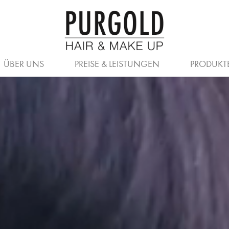
BERLINGEN (LA BIOSTHÉTIQUE)
LA BIOSTHÉTIQUE
SALON
SIMPLIE
TEAM
AVEDA
UHLDINGEN (AVED
ÜBER UNS
PREISE & LEISTUNGEN
PRODUKT