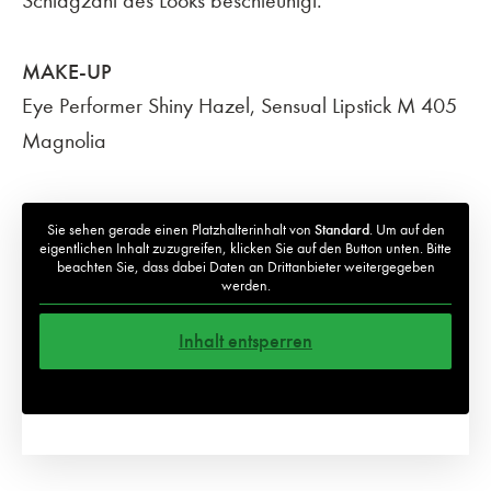
Schlagzahl des Looks beschleunigt.
MAKE-UP
Eye Performer Shiny Hazel, Sensual Lipstick M 405
Magnolia
Sie sehen gerade einen Platzhalterinhalt von
Standard
. Um auf den
eigentlichen Inhalt zuzugreifen, klicken Sie auf den Button unten. Bitte
beachten Sie, dass dabei Daten an Drittanbieter weitergegeben
werden.
Inhalt entsperren
Weitere Informationen