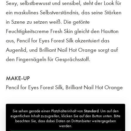
Sexy, selbstbewusst und sensibel, steht der Look für
ein maskulines Selbstverständnis, das seine Stärken
in Szene zu setzen weiß. Die getönte
Feuchtigkeitscreme Fresh Skin gleicht den Hautton
aus, Pencil for Eyes Forest Silk akzentuiert das
Augenlid, und Brilliant Nail Hot Orange sorgt auf
den Fingernägeln für Gesprächsstoff.
MAKE-UP
Pencil for Eyes Forest Silk, Brilliant Nail Hot Orange
Sie sehen gerade einen Platzhalterinhalt von
Standard
. Um auf den
eigentlichen Inhalt zuzugreifen, klicken Sie auf den Button unten. Bitte
beachten Sie, dass dabei Daten an Drittanbieter weitergegeben
werden.