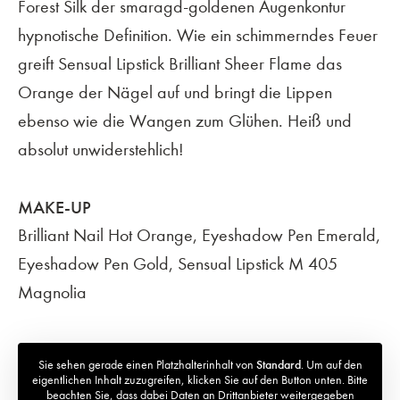
Forest Silk der smaragd-goldenen Augenkontur
hypnotische Definition. Wie ein schimmerndes Feuer
greift Sensual Lipstick Brilliant Sheer Flame das
Orange der Nägel auf und bringt die Lippen
ebenso wie die Wangen zum Glühen. Heiß und
absolut unwiderstehlich!
MAKE-UP
Brilliant Nail Hot Orange, Eyeshadow Pen Emerald,
Eyeshadow Pen Gold, Sensual Lipstick M 405
Magnolia
Sie sehen gerade einen Platzhalterinhalt von
Standard
. Um auf den
eigentlichen Inhalt zuzugreifen, klicken Sie auf den Button unten. Bitte
beachten Sie, dass dabei Daten an Drittanbieter weitergegeben