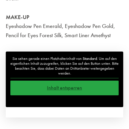
MAKE-UP
Eyeshadow Pen Emerald, Eyeshadow Pen Gold,
Pencil for Eyes Forest Silk, Smart Liner Amethyst
Sie sehen gerade einen Platzhalterinhalt von
Standard
. Um auf den
eigentlichen Inhalt zuzugreifen, klicken Sie auf den Button unten. Bitte
beachten Sie, dass dabei Daten an Drittanbieter weitergegeben
werden.
Inhalt entsperren
Weitere Informationen