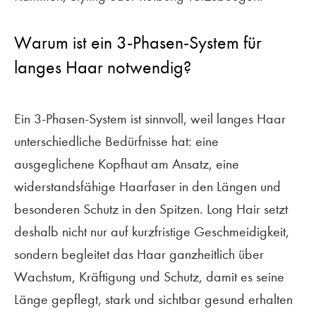
IMPRESSUM
Warum ist ein 3-Phasen-System für
langes Haar notwendig?
DATENSCHUTZ
LA BIOSTHÉTIQUE
Ein 3-Phasen-System ist sinnvoll, weil langes Haar
unterschiedliche Bedürfnisse hat: eine
FACEBOOK
ausgeglichene Kopfhaut am Ansatz, eine
INSTAGRAM
widerstandsfähige Haarfaser in den Längen und
besonderen Schutz in den Spitzen. Long Hair setzt
deshalb nicht nur auf kurzfristige Geschmeidigkeit,
sondern begleitet das Haar ganzheitlich über
©
Friseur Purgold
2019–2026
Wachstum, Kräftigung und Schutz, damit es seine
Länge gepflegt, stark und sichtbar gesund erhalten